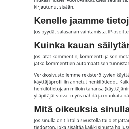
mukaan lukien vuorovaikutuksesi seuranta, jos 
kirjautunut sisään.
Kenelle jaamme tieto
Jos pyydät salasanan vaihtamista, IP-osoitte
Kuinka kauan säilytä
Jos jätät kommentin, kommentti ja sen metat
jatko kommenttien automaattisen tunnistam
Verkkosivustollemme rekisteröityvien käytt
käyttäjäprofiiliin annetut henkilötiedot. Kaik
henkilötietojaan milloin tahansa (käyttäjän
ylläpitäjät voivat myös nähdä ja muokata näi
Mitä oikeuksia sinulla
Jos sinulla on tili tällä sivustolla tai olet j
tiedoston, joka sisältää kaikki sinusta hal