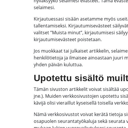
hyväksyykö selaimesi evästeet. Tämä eväste ei
selaimesi.
Kirjautuessasi sisään asetamme myös useita 
tallentamiseksi. Kirjautumisevästeet säilyvä
valitset ”Muista minut”, kirjautumisesi säilyy 
kirjautumisevästeet poistetaan.
Jos muokkaat tai julkaiset artikkelin, selaime
henkilötietoja ja ilmaisee ainoastaan juuri
yhden päivän kuluttua.
Upotettu sisältö muil
Tämän sivuston artikkelit voivat sisältää upot
jne.). Muiden verkkosivustojen upotettu sisä
kävijä olisi vieraillut kyseisellä toisella verkk
Nämä verkkosivustot voivat kerätä tietoja s
osapuolen seurantatyökaluja sekä seurata 