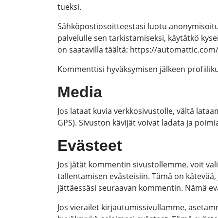
tueksi.
Sähköpostiosoitteestasi luotu anonymisoitu
palvelulle sen tarkistamiseksi, käytätkö kys
on saatavilla täältä: https://automattic.com
Kommenttisi hyväksymisen jälkeen profiiliku
Media
Jos lataat kuvia verkkosivustolle, vältä lataam
GPS). Sivuston kävijät voivat ladata ja poimia 
Evästeet
Jos jätät kommentin sivustollemme, voit vali
tallentamisen evästeisiin. Tämä on kätevää, j
jättäessäsi seuraavan kommentin. Nämä evä
Jos vierailet kirjautumissivullamme, asetam