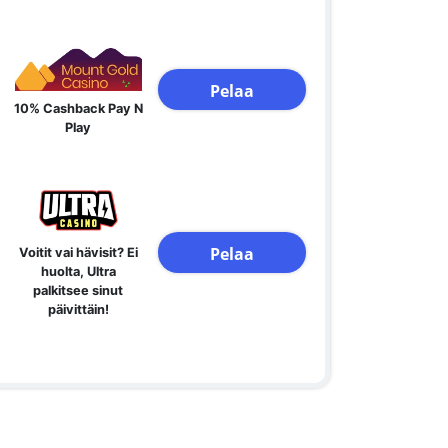
Pelaa
10% Cashback Pay N
Play
Pelaa
Voitit vai hävisit? Ei
huolta, Ultra
palkitsee sinut
päivittäin!