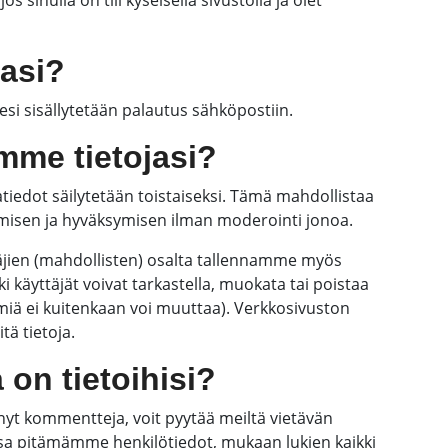
sinulla on tili kyseisellä sivustolla ja olet
jasi?
esi sisällytetään palautus sähköpostiin.
mme tietojasi?
iedot säilytetään toistaiseksi. Tämä mahdollistaa
isen ja hyväksymisen ilman moderointi jonoa.
äjien (mahdollisten) osalta tallennamme myös
ki käyttäjät voivat tarkastella, muokata tai poistaa
imiä ei kuitenkaan voi muuttaa). Verkkosivuston
tä tietoja.
 on tietoihisi?
ättänyt kommentteja, voit pyytää meiltä vietävän
lussa pitämämme henkilötiedot, mukaan lukien kaikki