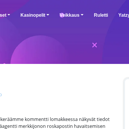
set
Kasinopelit
Veikkaus
Ruletti
Yatz
o
le, keräämme kommentti lomakkeessa näkyvät tiedot
äjäagentti merkkijonon roskapostin havaitsemisen