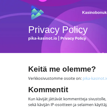
Kasinobonuk
Privacy Policy
pika-kasinot.io
|
Privacy Policy
Keitä me olemme?
Verkkosivustomme osoite on:
pika-kasinot.i
Kommentit
Kun kävijät jättävät kommentteja sivustol
sekä kävijän IP-osoitteen ja selaimen käytt