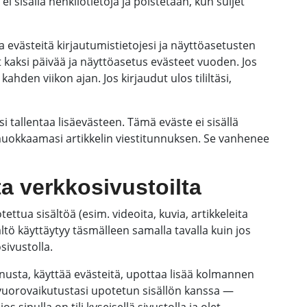
 sisällä henkilötietoja ja poistetaan, kun suljet
evästeitä kirjautumistietojesi ja näyttöasetusten
t kaksi päivää ja näyttöasetus evästeet vuoden. Jos
kahden viikon ajan. Jos kirjaudut ulos tililtäsi,
si tallentaa lisäevästeen. Tämä eväste ei sisällä
 muokkaamasi artikkelin viestitunnuksen. Se vanhenee
ta verkkosivustoilta
ettua sisältöä (esim. videoita, kuvia, artikkeleita
ltö käyttäytyy täsmälleen samalla tavalla kuin jos
osivustolla.
inusta, käyttää evästeitä, upottaa lisää kolmannen
vuorovaikutustasi upotetun sisällön kanssa —