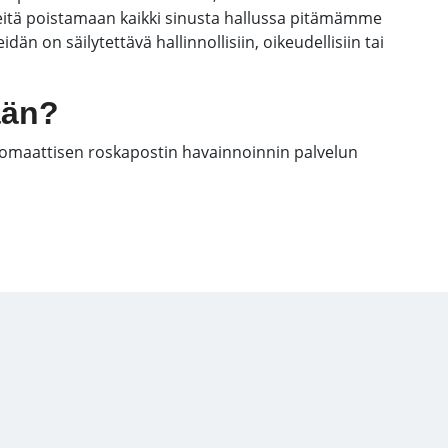
eitä poistamaan kaikki sinusta hallussa pitämämme
dän on säilytettävä hallinnollisiin, oikeudellisiin tai
ään?
tomaattisen roskapostin havainnoinnin palvelun