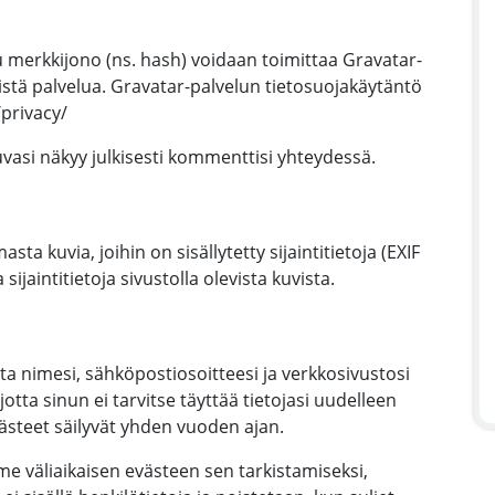
 merkkijono (ns. hash) voidaan toimittaa Gravatar-
eistä palvelua. Gravatar-palvelun tietosuojakäytäntö
/privacy/
vasi näkyy julkisesti kommenttisi yhteydessä.
asta kuvia, joihin on sisällytetty sijaintitietoja (EXIF
sijaintitietoja sivustolla olevista kuvista.
ta nimesi, sähköpostiosoitteesi ja verkkosivustosi
otta sinun ei tarvitse täyttää tietojasi uudelleen
steet säilyvät yhden vuoden ajan.
me väliaikaisen evästeen sen tarkistamiseksi,