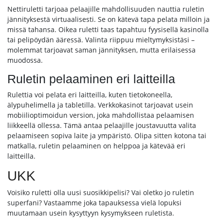
Nettiruletti tarjoaa pelaajille mahdollisuuden nauttia ruletin
jännityksestä virtuaalisesti. Se on kätevä tapa pelata milloin ja
missä tahansa. Oikea ruletti taas tapahtuu fyysisellä kasinolla
tai pelipöydän ääressä. Valinta riippuu mieltymyksistäsi –
molemmat tarjoavat saman jännityksen, mutta erilaisessa
muodossa.
Ruletin pelaaminen eri laitteilla
Rulettia voi pelata eri laitteilla, kuten tietokoneella,
älypuhelimella ja tabletilla. Verkkokasinot tarjoavat usein
mobiilioptimoidun version, joka mahdollistaa pelaamisen
liikkeellä ollessa. Tämä antaa pelaajille joustavuutta valita
pelaamiseen sopiva laite ja ympäristö. Olipa sitten kotona tai
matkalla, ruletin pelaaminen on helppoa ja kätevää eri
laitteilla.
UKK
Voisiko ruletti olla uusi suosikkipelisi? Vai oletko jo ruletin
superfani? Vastaamme joka tapauksessa vielä lopuksi
muutamaan usein kysyttyyn kysymykseen ruletista.