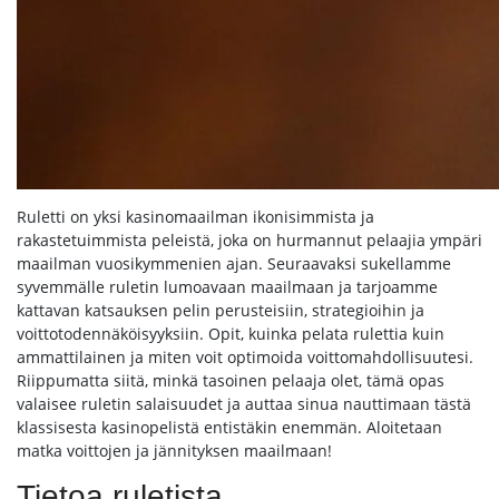
Ruletti on yksi kasinomaailman ikonisimmista ja
rakastetuimmista peleistä, joka on hurmannut pelaajia ympäri
maailman vuosikymmenien ajan. Seuraavaksi sukellamme
syvemmälle ruletin lumoavaan maailmaan ja tarjoamme
kattavan katsauksen pelin perusteisiin, strategioihin ja
voittotodennäköisyyksiin. Opit, kuinka pelata rulettia kuin
ammattilainen ja miten voit optimoida voittomahdollisuutesi.
Riippumatta siitä, minkä tasoinen pelaaja olet, tämä opas
valaisee ruletin salaisuudet ja auttaa sinua nauttimaan tästä
klassisesta kasinopelistä entistäkin enemmän. Aloitetaan
matka voittojen ja jännityksen maailmaan!
Tietoa ruletista