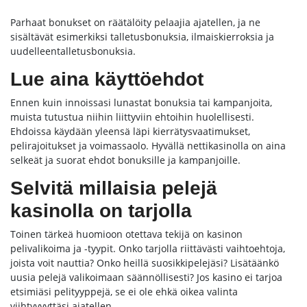
Parhaat bonukset on räätälöity pelaajia ajatellen, ja ne
sisältävät esimerkiksi talletusbonuksia, ilmaiskierroksia ja
uudelleentalletusbonuksia.
Lue aina käyttöehdot
Ennen kuin innoissasi lunastat bonuksia tai kampanjoita,
muista tutustua niihin liittyviin ehtoihin huolellisesti.
Ehdoissa käydään yleensä läpi kierrätysvaatimukset,
pelirajoitukset ja voimassaolo. Hyvällä nettikasinolla on aina
selkeät ja suorat ehdot bonuksille ja kampanjoille.
Selvitä millaisia pelejä
kasinolla on tarjolla
Toinen tärkeä huomioon otettava tekijä on kasinon
pelivalikoima ja -tyypit. Onko tarjolla riittävästi vaihtoehtoja,
joista voit nauttia? Onko heillä suosikkipelejäsi? Lisätäänkö
uusia pelejä valikoimaan säännöllisesti? Jos kasino ei tarjoa
etsimiäsi pelityyppejä, se ei ole ehkä oikea valinta
viihtyvyyttäsi ajatellen.