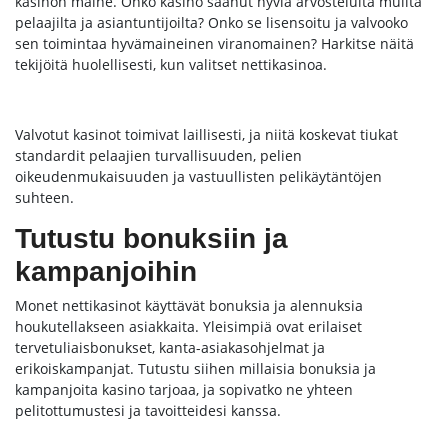
kasinon maine. Onko kasino saanut hyviä arvosteluita muilta
pelaajilta ja asiantuntijoilta? Onko se lisensoitu ja valvooko
sen toimintaa hyvämaineinen viranomainen? Harkitse näitä
tekijöitä huolellisesti, kun valitset nettikasinoa.
Valvotut kasinot toimivat laillisesti, ja niitä koskevat tiukat
standardit pelaajien turvallisuuden, pelien
oikeudenmukaisuuden ja vastuullisten pelikäytäntöjen
suhteen.
Tutustu bonuksiin ja
kampanjoihin
Monet nettikasinot käyttävät bonuksia ja alennuksia
houkutellakseen asiakkaita. Yleisimpiä ovat erilaiset
tervetuliaisbonukset, kanta-asiakasohjelmat ja
erikoiskampanjat. Tutustu siihen millaisia bonuksia ja
kampanjoita kasino tarjoaa, ja sopivatko ne yhteen
pelitottumustesi ja tavoitteidesi kanssa.