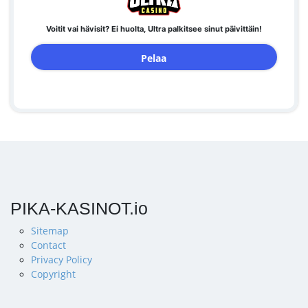
Voitit vai hävisit? Ei huolta, Ultra palkitsee sinut päivittäin!
Pelaa
PIKA-KASINOT.io
Sitemap
Contact
Privacy Policy
Copyright