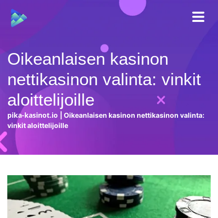
Oikeanlaisen kasinon
nettikasinon valinta: vinkit
aloittelijoille
pika-kasinot.io
|
Oikeanlaisen kasinon nettikasinon valinta:
vinkit aloittelijoille