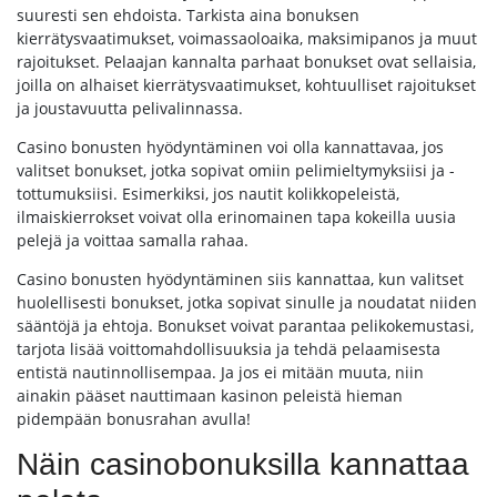
suuresti sen ehdoista. Tarkista aina bonuksen
kierrätysvaatimukset, voimassaoloaika, maksimipanos ja muut
rajoitukset. Pelaajan kannalta parhaat bonukset ovat sellaisia,
joilla on alhaiset kierrätysvaatimukset, kohtuulliset rajoitukset
ja joustavuutta pelivalinnassa.
Casino bonusten hyödyntäminen voi olla kannattavaa, jos
valitset bonukset, jotka sopivat omiin pelimieltymyksiisi ja -
tottumuksiisi. Esimerkiksi, jos nautit kolikkopeleistä,
ilmaiskierrokset voivat olla erinomainen tapa kokeilla uusia
pelejä ja voittaa samalla rahaa.
Casino bonusten hyödyntäminen siis kannattaa, kun valitset
huolellisesti bonukset, jotka sopivat sinulle ja noudatat niiden
sääntöjä ja ehtoja. Bonukset voivat parantaa pelikokemustasi,
tarjota lisää voittomahdollisuuksia ja tehdä pelaamisesta
entistä nautinnollisempaa. Ja jos ei mitään muuta, niin
ainakin pääset nauttimaan kasinon peleistä hieman
pidempään bonusrahan avulla!
Näin casinobonuksilla kannattaa