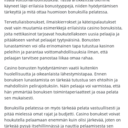
käyneet läpi erilaisia bonustyyppejä, niiden hyödyntämisen
tärkeyttä ja mitä ottaa huomioon bonuksilla pelatessa.
Tervetuliaisbonukset, ilmaiskierrokset ja käteispalautukset
ovat vain muutamia esimerkkejä erilaisista casino bonuksista,
joita nettikasinot tarjoavat houkutellakseen uusia pelaajia ja
pitääkseen vanhat pelaajat tyytyväisinä. Bonusten
lunastaminen voi olla erinomainen tapa tutustua kasinon
peleihin ja parantaa voittomahdollisuuksia ilman, että
pelaajan tarvitsee panostaa liikaa omaa rahaa.
Casino bonusten hyödyntäminen vaatii kuitenkin
huolellisuutta ja oikeanlaista lähestymistapaa. Ennen
bonuksen lunastamista on tärkeää tutustua sen ehtoihin ja
mahdollisiin pelirajoituksiin. Näin pelaaja voi varmistaa, että
hän ymmärtää bonuksen toimintaperiaatteet ja osaa pelata
sen mukaisesti.
Bonuksilla pelatessa on myös tärkeää pelata vastuullisesti ja
pitää mielessä omat rajat ja budjetti. Casino bonukset voivat
houkutella pelaamaan enemmän kuin olisi järkevää, joten on
tärkeää pysyä itsehillinnässä ja nauttia pelaamisesta sen