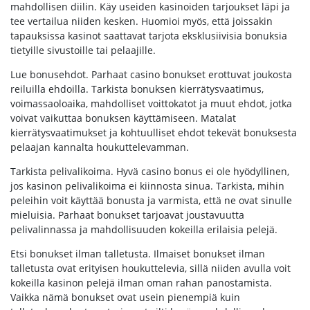
mahdollisen diilin. Käy useiden kasinoiden tarjoukset läpi ja
tee vertailua niiden kesken. Huomioi myös, että joissakin
tapauksissa kasinot saattavat tarjota eksklusiivisia bonuksia
tietyille sivustoille tai pelaajille.
Lue bonusehdot. Parhaat casino bonukset erottuvat joukosta
reiluilla ehdoilla. Tarkista bonuksen kierrätysvaatimus,
voimassaoloaika, mahdolliset voittokatot ja muut ehdot, jotka
voivat vaikuttaa bonuksen käyttämiseen. Matalat
kierrätysvaatimukset ja kohtuulliset ehdot tekevät bonuksesta
pelaajan kannalta houkuttelevamman.
Tarkista pelivalikoima. Hyvä casino bonus ei ole hyödyllinen,
jos kasinon pelivalikoima ei kiinnosta sinua. Tarkista, mihin
peleihin voit käyttää bonusta ja varmista, että ne ovat sinulle
mieluisia. Parhaat bonukset tarjoavat joustavuutta
pelivalinnassa ja mahdollisuuden kokeilla erilaisia pelejä.
Etsi bonukset ilman talletusta. Ilmaiset bonukset ilman
talletusta ovat erityisen houkuttelevia, sillä niiden avulla voit
kokeilla kasinon pelejä ilman oman rahan panostamista.
Vaikka nämä bonukset ovat usein pienempiä kuin