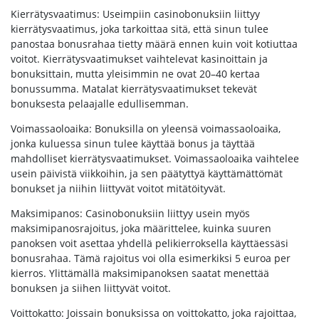
Kierrätysvaatimus: Useimpiin casinobonuksiin liittyy
kierrätysvaatimus, joka tarkoittaa sitä, että sinun tulee
panostaa bonusrahaa tietty määrä ennen kuin voit kotiuttaa
voitot. Kierrätysvaatimukset vaihtelevat kasinoittain ja
bonuksittain, mutta yleisimmin ne ovat 20–40 kertaa
bonussumma. Matalat kierrätysvaatimukset tekevät
bonuksesta pelaajalle edullisemman.
Voimassaoloaika: Bonuksilla on yleensä voimassaoloaika,
jonka kuluessa sinun tulee käyttää bonus ja täyttää
mahdolliset kierrätysvaatimukset. Voimassaoloaika vaihtelee
usein päivistä viikkoihin, ja sen päätyttyä käyttämättömät
bonukset ja niihin liittyvät voitot mitätöityvät.
Maksimipanos: Casinobonuksiin liittyy usein myös
maksimipanosrajoitus, joka määrittelee, kuinka suuren
panoksen voit asettaa yhdellä pelikierroksella käyttäessäsi
bonusrahaa. Tämä rajoitus voi olla esimerkiksi 5 euroa per
kierros. Ylittämällä maksimipanoksen saatat menettää
bonuksen ja siihen liittyvät voitot.
Voittokatto: Joissain bonuksissa on voittokatto, joka rajoittaa,