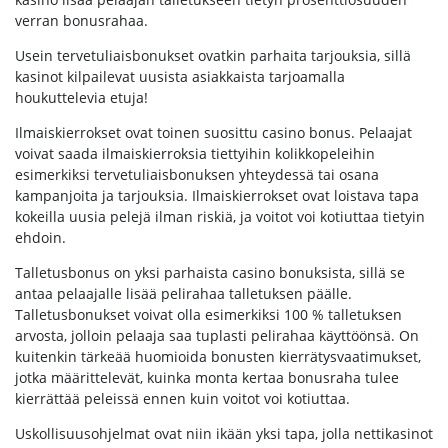
verran bonusrahaa.
Usein tervetuliaisbonukset ovatkin parhaita tarjouksia, sillä
kasinot kilpailevat uusista asiakkaista tarjoamalla
houkuttelevia etuja!
Ilmaiskierrokset ovat toinen suosittu casino bonus. Pelaajat
voivat saada ilmaiskierroksia tiettyihin kolikkopeleihin
esimerkiksi tervetuliaisbonuksen yhteydessä tai osana
kampanjoita ja tarjouksia. Ilmaiskierrokset ovat loistava tapa
kokeilla uusia pelejä ilman riskiä, ja voitot voi kotiuttaa tietyin
ehdoin.
Talletusbonus on yksi parhaista casino bonuksista, sillä se
antaa pelaajalle lisää pelirahaa talletuksen päälle.
Talletusbonukset voivat olla esimerkiksi 100 % talletuksen
arvosta, jolloin pelaaja saa tuplasti pelirahaa käyttöönsä. On
kuitenkin tärkeää huomioida bonusten kierrätysvaatimukset,
jotka määrittelevät, kuinka monta kertaa bonusraha tulee
kierrättää peleissä ennen kuin voitot voi kotiuttaa.
Uskollisuusohjelmat ovat niin ikään yksi tapa, jolla nettikasinot