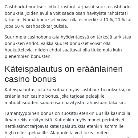
Cashback-bonukset: Jotkut kasinot tarjoavat suuria cashback-
bonuksia, joiden avulla voit saada osan hävityistä rahoistasi
takaisin. Nämä bonukset voivat olla esimerkiksi 10 %, 20 % tai
jopa 50 % cashback-tarjouksia.
Suurimpia casinobonuksia hyödyntäessä on tärkeää tarkistaa
bonuksen ehdot. Vaikka suuret bonukset voivat olla
houkuttelevia, niiden ehdot saattavat olla tiukempia kuin
pienempien bonusten.
Käteispalautus on eräänlainen
casino bonus
Käteispalautus, jota kutsutaan myös cashback-bonukseksi, on
eräänlainen casino bonus, joka tarjoaa pelaajille
mahdollisuuden saada osan hävityistä rahoistaan takaisin.
Tämäntyyppinen bonus on suosittu etenkin uusilla kasinoilla
ilman rekisteröitymistä. Kuitenkin myös monet perinteiset
nettikasinot tarjoavat käteispalautuksia etenkin isommille
high roller -pelaajille. Alapuolelta voit lukea, miten