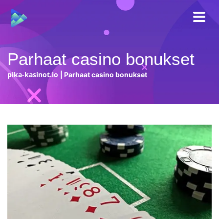
Parhaat casino bonukset
pika-kasinot.io
|
Parhaat casino bonukset