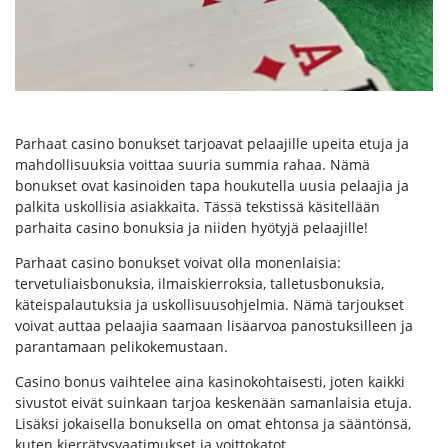
Parhaat casino bonukset tarjoavat pelaajille upeita etuja ja
mahdollisuuksia voittaa suuria summia rahaa. Nämä
bonukset ovat kasinoiden tapa houkutella uusia pelaajia ja
palkita uskollisia asiakkaita. Tässä tekstissä käsitellään
parhaita casino bonuksia ja niiden hyötyjä pelaajille!
Parhaat casino bonukset voivat olla monenlaisia:
tervetuliaisbonuksia, ilmaiskierroksia, talletusbonuksia,
käteispalautuksia ja uskollisuusohjelmia. Nämä tarjoukset
voivat auttaa pelaajia saamaan lisäarvoa panostuksilleen ja
parantamaan pelikokemustaan.
Casino bonus vaihtelee aina kasinokohtaisesti, joten kaikki
sivustot eivät suinkaan tarjoa keskenään samanlaisia etuja.
Lisäksi jokaisella bonuksella on omat ehtonsa ja sääntönsä,
kuten kierrätysvaatimukset ja voittokatot.