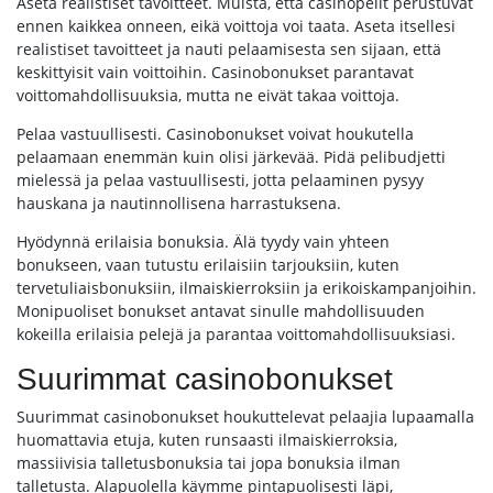
Aseta realistiset tavoitteet. Muista, että casinopelit perustuvat
ennen kaikkea onneen, eikä voittoja voi taata. Aseta itsellesi
realistiset tavoitteet ja nauti pelaamisesta sen sijaan, että
keskittyisit vain voittoihin. Casinobonukset parantavat
voittomahdollisuuksia, mutta ne eivät takaa voittoja.
Pelaa vastuullisesti. Casinobonukset voivat houkutella
pelaamaan enemmän kuin olisi järkevää. Pidä pelibudjetti
mielessä ja pelaa vastuullisesti, jotta pelaaminen pysyy
hauskana ja nautinnollisena harrastuksena.
Hyödynnä erilaisia bonuksia. Älä tyydy vain yhteen
bonukseen, vaan tutustu erilaisiin tarjouksiin, kuten
tervetuliaisbonuksiin, ilmaiskierroksiin ja erikoiskampanjoihin.
Monipuoliset bonukset antavat sinulle mahdollisuuden
kokeilla erilaisia pelejä ja parantaa voittomahdollisuuksiasi.
Suurimmat casinobonukset
Suurimmat casinobonukset houkuttelevat pelaajia lupaamalla
huomattavia etuja, kuten runsaasti ilmaiskierroksia,
massiivisia talletusbonuksia tai jopa bonuksia ilman
talletusta. Alapuolella käymme pintapuolisesti läpi,