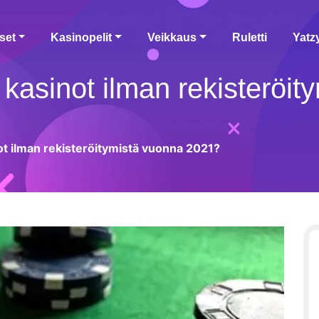
set
Kasinopelit
Veikkaus
Ruletti
Yatz
 kasinot ilman rekisteröi
ot ilman rekisteröitymistä vuonna 2021?