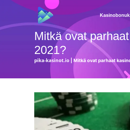
Kasinobonuk
Mitkä ovat parhaat
2021?
pika-kasinot.io
|
Mitkä ovat parhaat kasin