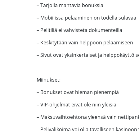
– Tarjolla mahtavia bonuksia
– Mobiilissa pelaaminen on todella sulavaa
– Pelitiliä ei vahvisteta dokumenteilla
– Keskitytään vain helppoon pelaamiseen
– Sivut ovat yksinkertaiset ja helppokäyttöis
Miinukset:
– Bonukset ovat hieman pienempiä
– VIP-ohjelmat eivät ole niin yleisiä
– Maksuvaihtoehtona yleensä vain nettipan
– Pelivalikoima voi olla tavalliseen kasino