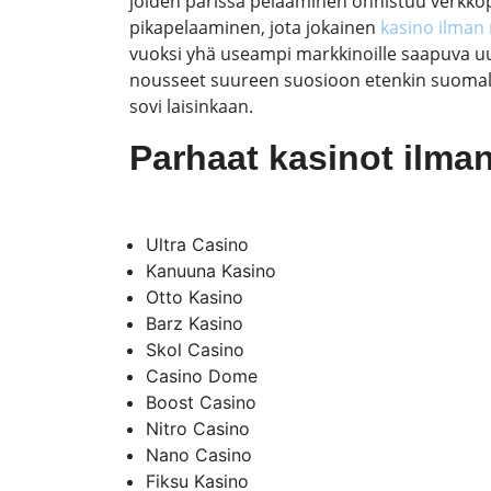
joiden parissa pelaaminen onnistuu verkko
pikapelaaminen, jota jokainen
kasino ilman 
vuoksi yhä useampi markkinoille saapuva uusi
nousseet suureen suosioon etenkin suomalai
sovi laisinkaan.
Parhaat kasinot ilman
Ultra Casino
Kanuuna Kasino
Otto Kasino
Barz Kasino
Skol Casino
Casino Dome
Boost Casino
Nitro Casino
Nano Casino
Fiksu Kasino