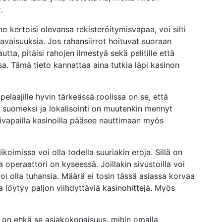
.
o kertoisi olevansa rekisteröitymisvapaa, voi silti
avaisuuksia. Jos rahansiirrot hoituvat suoraan
tta, pitäisi rahojen ilmestyä sekä pelitille että
ssa. Tämä tieto kannattaa aina tutkia läpi kasinon
pelaajille hyvin tärkeässä roolissa on se, että
i suomeksi ja lokalisointi on muutenkin mennyt
intivapailla kasinoilla pääsee nauttimaan myös
ikoimissa voi olla todella suuriakin eroja. Sillä on
a operaattori on kyseessä. Joillakin sivustoilla voi
 voi olla tuhansia. Määrä ei tosin tässä asiassa korvaa
ta löytyy paljon viihdyttäviä kasinohittejä. Myös
ä on ehkä se asiakokonaisuus, mihin omalla