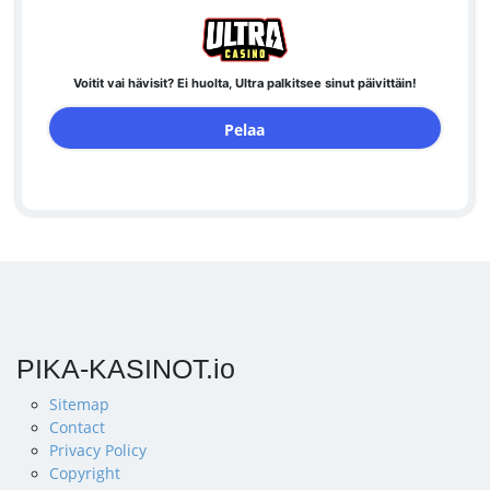
Voitit vai hävisit? Ei huolta, Ultra palkitsee sinut päivittäin!
Pelaa
PIKA-KASINOT.io
Sitemap
Contact
Privacy Policy
Copyright