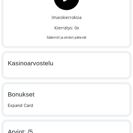
lmaiskierroksia
Kierrätys: 0x
Säännöt ja ehdot pätevät
Kasinoarvostelu
Bonukset
Expand Card
Arviot: /5