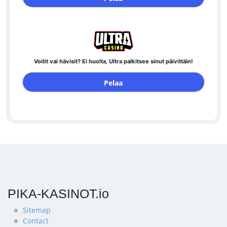
Voitit vai hävisit? Ei huolta, Ultra palkitsee sinut päivittäin!
Pelaa
PIKA-KASINOT.io
Sitemap
Contact