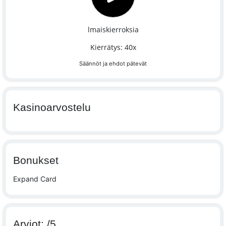
lmaiskierroksia
Kierrätys: 40x
Säännöt ja ehdot pätevät
Kasinoarvostelu
Bonukset
Expand Card
Arviot: /5