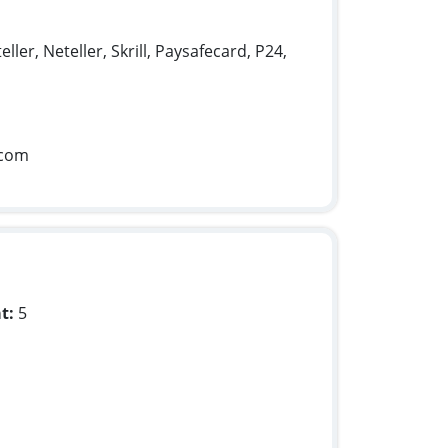
ller, Neteller, Skrill, Paysafecard, P24,
.com
t:
5