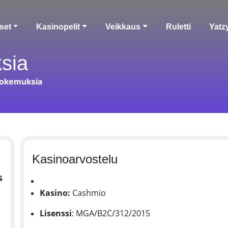
set
Kasinopelit
Veikkaus
Ruletti
Yatz
sia
okemuksia
Kasinoarvostelu
s
Kasino:
Cashmio
Lisenssi
: MGA/B2C/312/2015