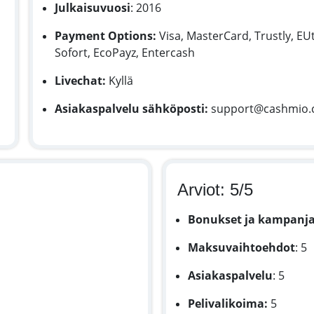
Julkaisuvuosi
: 2016
Payment Options:
Visa, MasterCard, Trustly, EUte
Sofort, EcoPayz, Entercash
Livechat:
Kyllä
Asiakaspalvelu sähköposti:
support@cashmio
Arviot: 5/5
Bonukset ja kampanja
Maksuvaihtoehdot
: 5
Asiakaspalvelu
: 5
Pelivalikoima:
5