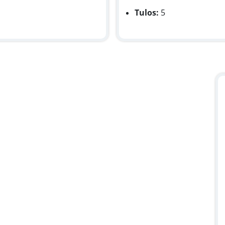
Tulos:
5