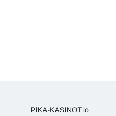
PIKA-KASINOT.io