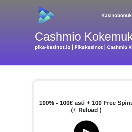
Kasinobonuk
Cashmio Kokemuk
pika-kasinot.io
Pikakasinot
|
|
Cashmio K
100% - 100€ asti + 100 Free Spin
(+ Reload )